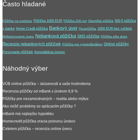
Často hladané
Pôžička 1000 EUR
500 € pôžička
Pôžička na exekúciu
Pôžička 200 eur
Okamžitá pôžička
Bankový úver
v banke
Home Credit pôžička
2000 EUR bez ručiteľa
Flexipôžička
Nebanková pôžička
SMS pôžička
Refinancovanie úveru
Pôžička ešte dnes
Recenzie nebankových pôžičiek
Online pôžičky
Pôžička pre vysokoškolákov
Porovnanie pôžičiek
Konsolidácia úverov
Náhodný výber
VÚB online pôžička – skúsenosti a vaše hodnotenia
Recenzia pôžičky od mBank s úrokom 9,9 %
Pôžičky pre nezamestnaných – realita alebo mýtus
Ako riešiť problémy so splácaním pôžičky ?
mBank má najlepšiu hypotéku
Homecredit pôžička vracia polovicu úrokov
Cetelem pôžička – recenzia online úveru