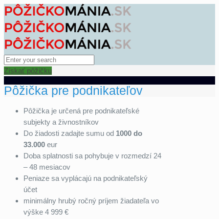
Získať pôžičku
Pôžička pre podnikateľov
Pôžička je určená pre podnikateľské
subjekty a živnostníkov
Do žiadosti zadajte sumu od
1000 do
33.000
eur
Doba splatnosti sa pohybuje v rozmedzí 24
– 48 mesiacov
Peniaze sa vyplácajú na podnikateľský
účet
minimálny hrubý ročný príjem žiadateľa vo
výške 4 999 €