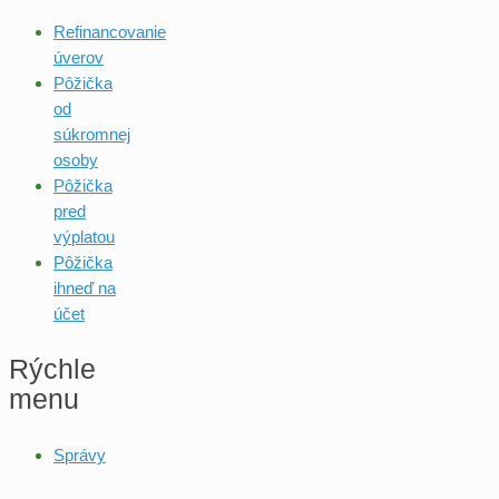
Refinancovanie
úverov
Pôžička
od
súkromnej
osoby
Pôžička
pred
výplatou
Pôžička
ihneď na
účet
Rýchle
menu
Správy