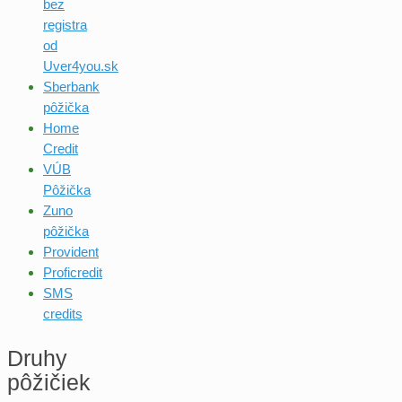
bez
registra
od
Uver4you.sk
Sberbank
pôžička
Home
Credit
VÚB
Pôžička
Zuno
pôžička
Provident
Proficredit
SMS
credits
Druhy
pôžičiek