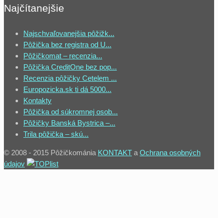
Najčítanejšie
Najschvaľovanejšia pôžižk...
Pôžička bez registra od U...
Pôžičkomat – recenzia...
Pôžička CreditOne bez pop...
Recenzia pôžičky Cetelem ...
Europozicka.sk ti dá 5000...
Kontakty
Pôžička od súkromnej osob...
Pôžičky Banská Bystrica –...
Trila pôžička – skú...
© 2008 - 2015 Pôžičkománia
KONTAKT
a
Ochrana osobných
údajov