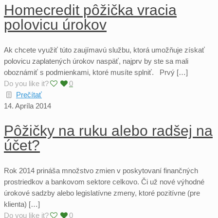
Homecredit pôžička vracia
polovicu úrokov
Ak chcete využiť túto zaujímavú službu, ktorá umožňuje získať
polovicu zaplatených úrokov naspäť, najprv by ste sa mali
oboznámiť s podmienkami, ktoré musíte splniť. Prvý […]
Do you like it?
0
Prečítať
14. Apríla 2014
Pôžičky na ruku alebo radšej na
účet?
Rok 2014 prináša množstvo zmien v poskytovaní finančných
prostriedkov a bankovom sektore celkovo. Či už nové výhodné
úrokové sadzby alebo legislatívne zmeny, ktoré pozitívne (pre
klienta) […]
Do you like it?
0