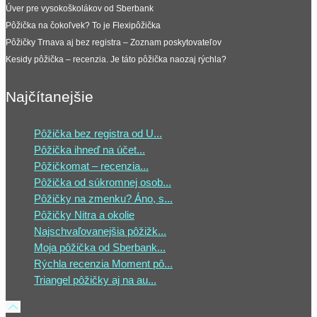
Úver pre vysokoškolákov od Sberbank
Pôžička na čokoľvek? To je Flexipôžička
Pôžičky Trnava aj bez registra – Zoznam poskytovateľov
Kesidy pôžička – recenzia. Je táto pôžička naozaj rýchla?
Najčítanejšie
Pôžička bez registra od U...
Pôžička ihneď na účet...
Pôžičkomat – recenzia...
Pôžička od súkromnej osob...
Pôžičky na zmenku? Áno, s...
Pôžičky Nitra a okolie
Najschvaľovanejšia pôžižk...
Moja pôžička od Sberbank...
Rýchla recenzia Moment pô...
Triangel pôžičky aj na au...