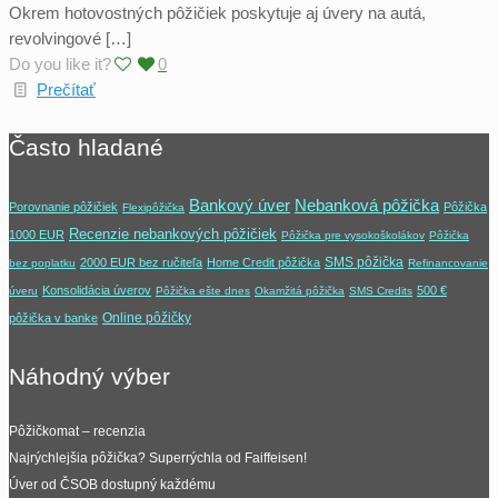
Okrem hotovostných pôžičiek poskytuje aj úvery na autá,
revolvingové […]
Do you like it?
0
Prečítať
Často hladané
Nebanková pôžička
Bankový úver
Porovnanie pôžičiek
Pôžička
Flexipôžička
Recenzie nebankových pôžičiek
1000 EUR
Pôžička pre vysokoškolákov
Pôžička
SMS pôžička
2000 EUR bez ručiteľa
Home Credit pôžička
bez poplatku
Refinancovanie
Konsolidácia úverov
500 €
úveru
Pôžička ešte dnes
Okamžitá pôžička
SMS Credits
Online pôžičky
pôžička v banke
Náhodný výber
Pôžičkomat – recenzia
Najrýchlejšia pôžička? Superrýchla od Faiffeisen!
Úver od ČSOB dostupný každému