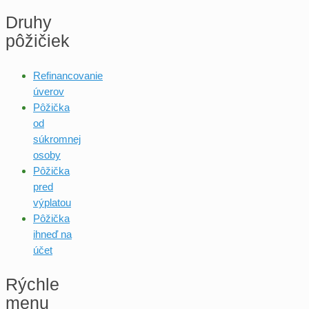
Druhy
pôžičiek
Refinancovanie
úverov
Pôžička
od
súkromnej
osoby
Pôžička
pred
výplatou
Pôžička
ihneď na
účet
Rýchle
menu