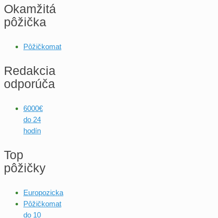
Okamžitá
pôžička
Pôžičkomat
Redakcia
odporúča
6000€
do 24
hodín
Top
pôžičky
Europozicka
Pôžičkomat
do 10