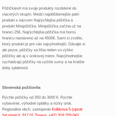
Pôžičkáreň má svoje produkty rozdelené do
viacerých skupín. Medzi najobľúbenejšie patrí
produkt s názvom Najrýchlejšia pôžička a
produkt Minipôžička. Minipôžička začína už na
hranici 25€, Najrýchlejšia pôžička má hornú
hranicu nastavenú až na 4500€. Sami si zvolíte,
ktorý produkt je pre vás najvýhodnejší. Dávajte si
ale pozor, pôžičky sa líšia nielen vo výške
pôžičky ale aj v úrokovej miere. Najvýhodnejšie
vychádzajú pôžičky na vyššie sumy a na kratšie
doby splatnosti.
Slovenská požičovňa
Rýchle pôžičky od 350 do 3000 €. Rýchle
vybavenie, výhodné splátky a nízky úrok.
Regionálne obch. zastúpenie
Kollárova 5 (oproti
žel.stanici), 917 01 Trnava, +421 918 709 043