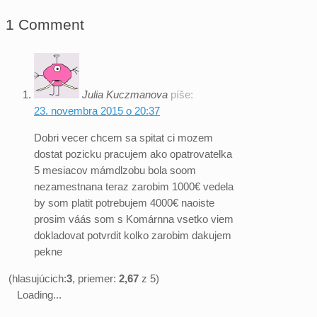
1 Comment
Julia Kuczmanova
píše:
23. novembra 2015 o 20:37
Dobri vecer chcem sa spitat ci mozem
dostat pozicku pracujem ako opatrovatelka
5 mesiacov mámdlzobu bola soom
nezamestnana teraz zarobim 1000€ vedela
by som platit potrebujem 4000€ naoiste
prosim váás som s Komárnna vsetko viem
dokladovat potvrdit kolko zarobim dakujem
pekne
(hlasujúcich:
3
, priemer:
2,67
z 5)
Loading...