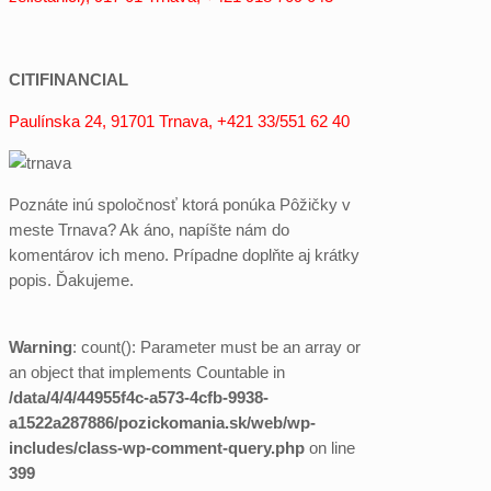
CITIFINANCIAL
Paulínska 24, 91701 Trnava, +421 33/551 62 40
Poznáte inú spoločnosť ktorá ponúka Pôžičky v
meste Trnava? Ak áno, napíšte nám do
komentárov ich meno. Prípadne doplňte aj krátky
popis. Ďakujeme.
Warning
: count(): Parameter must be an array or
an object that implements Countable in
/data/4/4/44955f4c-a573-4cfb-9938-
a1522a287886/pozickomania.sk/web/wp-
includes/class-wp-comment-query.php
on line
399