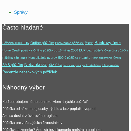
Správy
Často hladané
Bankový úver
Online pôžičky
Pôžička 1000 EUR
Porovnanie pôžičiek
ČSOB
Home Credit pôžička
2000 EUR bez ručiteľa
Online pôžičky do 10 minút
Okamžitá pôžička
Konsolidácia úverov
500 € pôžička v banke
Pôžička ešte dnes
Refinancovanie úveru
Nebanková pôžička
SMS pôžička
Pôžička pre vysokoškolákov
Flexipôžička
Recenzie nebankových pôžičiek
Náhodný výber
Keď potrebujem súrne peniaze, viem si rýchle požičať
Pôžička od súkromnej osoby: rýchlo a bez poplatku vopred
Ako sa dostať z úverového registra
Pôžička pre začínajúcich živnostníkov
Pôžičky na zmenku? Áno, sú bez skúmania registra a poplatku