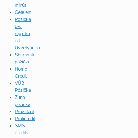
minút
Cetelem
Pôžička
bez
registra
od
Uver4you.sk
Sberbank
pôžička
Home
Credit
VÚB
Pôžička
Zuno
pôžička
Provident
Proficredit
SMS
credits