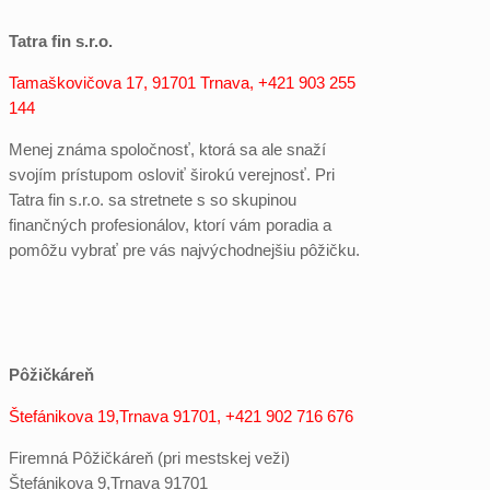
Tatra fin s.r.o.
Tamaškovičova 17, 91701 Trnava, +421 903 255
144
Menej známa spoločnosť, ktorá sa ale snaží
svojím prístupom osloviť širokú verejnosť. Pri
Tatra fin s.r.o. sa stretnete s so skupinou
finančných profesionálov, ktorí vám poradia a
pomôžu vybrať pre vás najvýchodnejšiu pôžičku.
Pôžičkáreň
Štefánikova 19,Trnava 91701, +421 902 716 676
Firemná Pôžičkáreň (pri mestskej veži)
Štefánikova 9,Trnava 91701